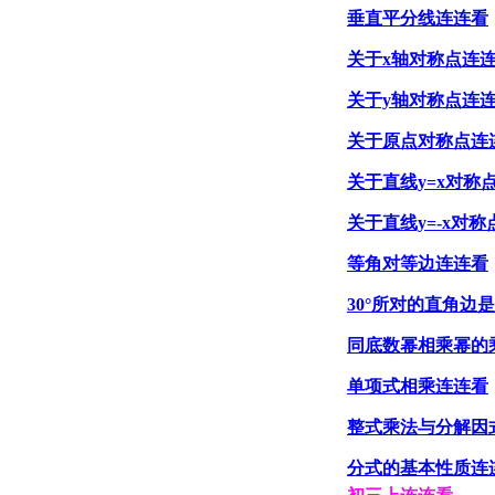
垂直平分线连连看
关于x轴对称点连
关于y轴对称点连
关于原点对称点连
关于直线y=x对称
关于直线y=-x对
等角对等边连连看
30°所对的直角边
同底数幂相乘幂的
单项式相乘连连看
整式乘法与分解因
分式的基本性质连