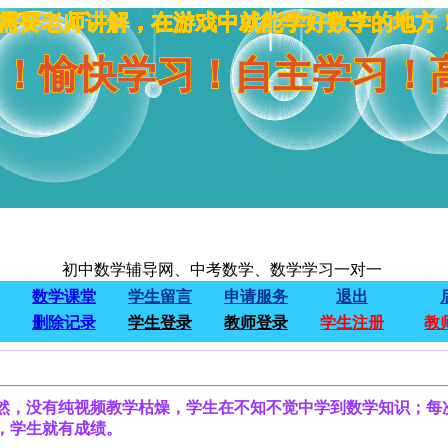
初中数学辅导网、中考数学、数学学习一对一
数学课堂
学生留言
申请服务
退出
删除
记录
学生登录
教师登录
学生注册
教
然，没有纯视频教学枯燥，学生在不知不觉中学到数学知识；每
，学生就有成绩。