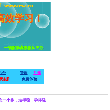
后台
管理
注销
师注册
免费体验
次一小步，走得稳，学得轻