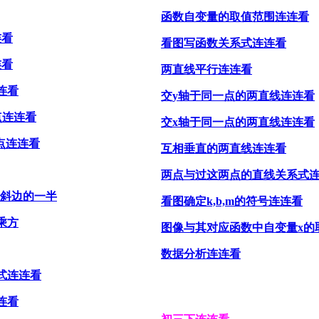
函数自变量的取值范围连连看
连看
看图写函数关系式连连看
连看
两直线平行连连看
连看
交y轴于同一点的两直线连连看
点连连看
交x轴于同一点的两直线连连看
称点连连看
互相垂直的两直线连连看
两点与过这两点的直线关系式
是斜边的一半
看图确定k,b,m的符号连连看
乘方
图像与其对应函数中自变量x的
数据分析连连看
式连连看
连看