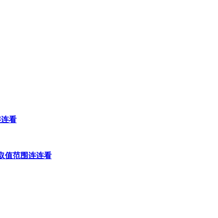
连连看
取值范围连连看