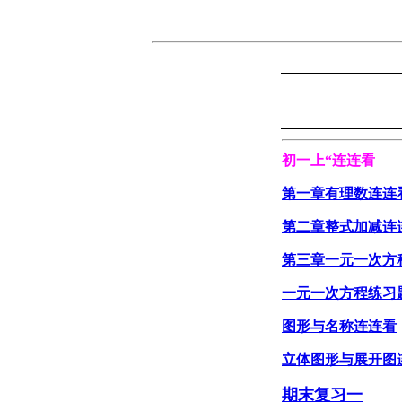
初一上“连连看
第一章有理数连连
第二章整式加减连
第三章一元一次方
一元一次方程练习
图形与名称连连看
立体图形与展开图
期末复习一