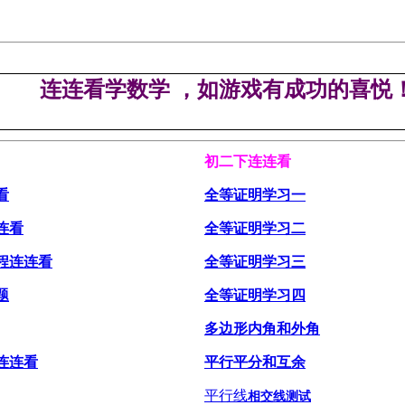
连连看学数学 ，如游戏有成功的喜悦
初二下连连看
看
全等证明学习一
连看
全等证明学习二
程连连看
全等证明学习三
题
全等证明学习四
多边形内角和外角
连连看
平行平分和互余
平行线
相交
线测试