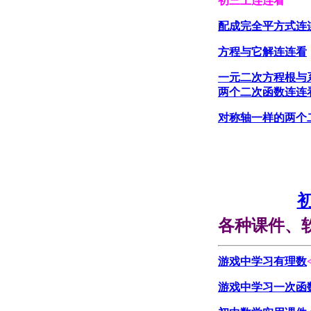
初三上连连看
配成完全平方式连
方程与它解连连看
一元二次方程根与
两个二次函数连连
对称轴一样的两个
各种课件、
游戏中学习有理数
游戏中学习一次函