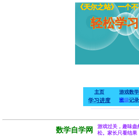
主页
游戏数学
学习进度
班
级
记录
游戏过关，趣味盎
数学自学网
松。家长只看结果