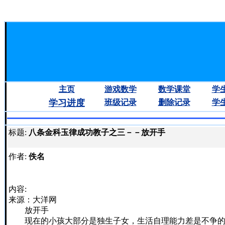
主页
游戏数学
数学课堂
学
学习进度
班
级
记录
删除
记录
学
标题:
八条金科玉律成功教子之三－－放开手
作者:
佚名
内容:
来源：大洋网
放开手
现在的小孩大部分是独生子女，生活自理能力差是不争的